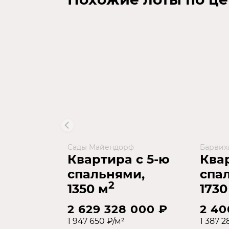
Сады Майендорф
Барвиха
Квартира с 5-ю
Ква
спальнями,
спа
2
1350 м
1730
2 629 328 000 ₽
2 40
1 947 650 ₽/м²
1 387 2