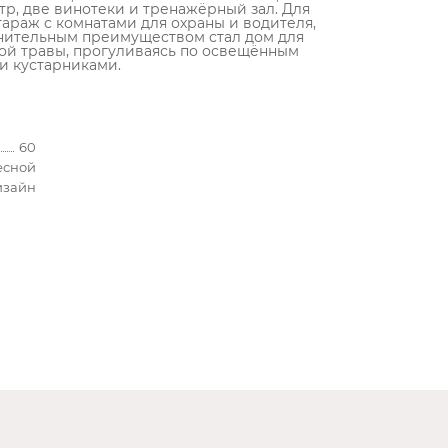
тр, две винотеки и тренажёрный зал. Для
раж с комнатами для охраны и водителя,
лнительным преимуществом стал дом для
ной травы, прогуливаясь по освещённым
и кустарниками.
60
есной
изайн