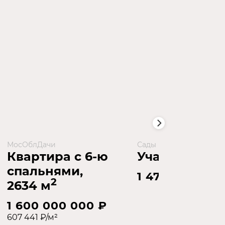
МосОблДачи
Сады Майендорф
Квартира с 6-ю
Участок 58 с
спальнями,
1 478 997 000
2
2634 м
1 600 000 000 ₽
607 441 ₽/м²