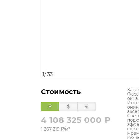
1
/
33
Заго
Стоимость
Фаса
окна
Инте
₽
$
€
оник
аксес
Свет
4 108 325 000 ₽
подх
эффе
свет
1 267 219 ₽/м²
мрам
кухн