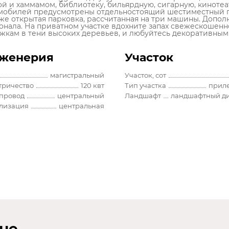
ой и хаммамом, библиотеку, бильярдную, сигарную, кинотеа
мобилей предусмотрены отдельностоящий шестиместный га
кже открытая парковка, рассчитанная на три машины. Допо
онала. На приватном участке вдохните запах свежескошен
жкам в тени высоких деревьев, и любуйтесь декоративным
женерия
Участок
магистральный
Участок, сот
тричество
120 квт
Тип участка
прил
провод
центральный
Ландшафт
ландшафтный д
лизация
центральная
не