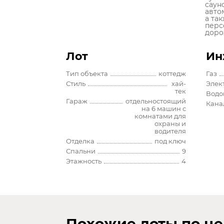
саун
авто
а та
перс
доро
Лот
Ин
Тип объекта
коттедж
Газ
Стиль
хай-
Элек
тек
Водо
Гараж
отдельностоящий
Кана
на 6 машин с
комнатами для
охраны и
водителя
Отделка
под ключ
Спальни
9
Этажность
4
Похожие лоты по це