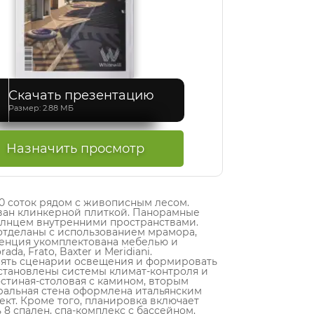
Скачать презентацию
Размер: 2.88 МБ
Назначить просмотр
0 соток рядом с живописным лесом.
ван клинкерной плиткой. Панорамные
олнцем внутренними пространствами.
отделаны с использованием мрамора,
иденция укомплектована мебелью и
a, Frato, Baxter и Meridiani.
 менять сценарии освещения и формировать
становлены системы климат-контроля и
стиная-столовая с камином, вторым
ральная стена оформлена итальянским
кт. Кроме того, планировка включает
8 спален, спа-комплекс с бассейном,