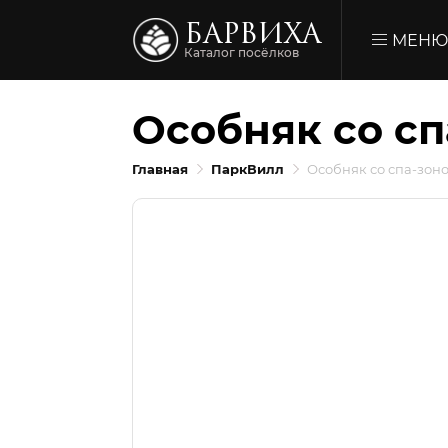
БАРВИХА
МЕН
Каталог посёлков
Особняк со сп
Главная
ПаркВилл
Особняк со спа-зон