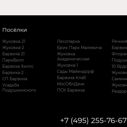
Посёлки
Жуковка 21
Лесопарка
Речно
Жуковка-2
Брик Парк Малевича
Барвих
Барвиха 21
Жуковка
Флора
Академическая
ПаркВилл
Подуш
Жуковка-1
Барвиха Хиллс
10 Ярд
Сады Майендорф
Барвиха-2
Жуковк
Барвиха Клаб
СП Барвиха
Самин
МосОблДачи
Усадьба
Жуков
Подушкинского
ПСК Барвиха
Раздо
+7 (495) 255-76-67