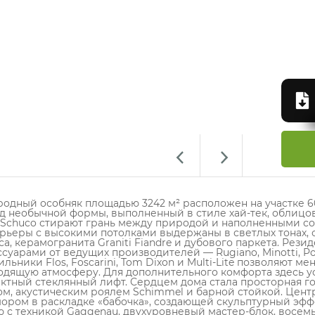
родный особняк площадью 3242 м² расположен на участке 6
д необычной формы, выполненный в стиле хай-тек, облицо
 Schuco стирают грань между природой и наполненными с
рьеры с высокими потолками выдержаны в светлых тонах, 
са, керамогранита Graniti Fiandre и дубового паркета. Рез
суарами от ведущих производителей — Rugiano, Minotti, Porad
ильники Flos, Foscarini, Tom Dixon и Multi-Lite позволяют
одящую атмосферу. Для дополнительного комфорта здесь у
ктный стеклянный лифт. Сердцем дома стала просторная го
ом, акустическим роялем Schimmel и барной стойкой. Цент
ором в раскладке «бабочка», создающей скульптурный эффе
ю с техникой Gaggenau, двухуровневый мастер-блок, восемь 