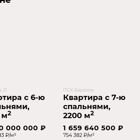
 21
ПСК Барвиха
ртира с 6-ю
Квартира с 7-ю
льнями,
спальнями,
2
2
 м
2200 м
0 000 000 ₽
1 659 640 500 ₽
83 ₽/м²
754 382 ₽/м²