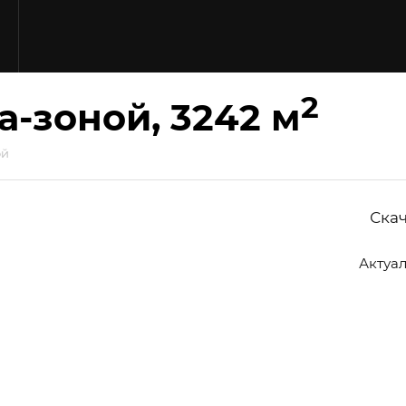
Ю
2
а-зоной, 3242 м
ой
Ска
Актуа