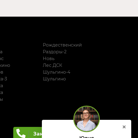
й
Рождественский
а
Раздоры-2
нс
Новь
кино
Лес ДСК
ов
Шульгино-4
а-3
Шульгино
ка
ка
ры
Заказать звонок