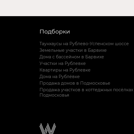
Подборки
Таунхаусы на Рублево-Успенском шоссе
Земельные участки в Барвихе
Дома с бассейном в Барвихе
Участки на Рублевке
Квартиры на Рублевке
Дома на Рублёвке
Продажа домов в Подмосковье
Продажа участков в коттеджных посёлках
Подмосковья