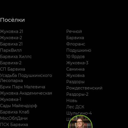
Посёлки
Жуковка 21
Речной
Жуковка-2
Барвиха
Барвиха 21
Флоранс
ПаркВилл
Подушкино
Барвиха Хиллс
10 Ярдов
Барвиха-2
Жуковка-3
СП Барвиха
Саминка
Усадьба Подушкинского
Жуковка
Лесопарка
Раздоры
Брик Парк Малевича
Рождественский
Жуковка Академическая
Раздоры-2
Жуковка-1
Новь
Сады Майендорф
Лес ДСК
Барвиха Клаб
Шульгино-4
МосОблДачи
Шульгино
ПСК Барвиха