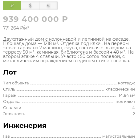
₽
$
€
939 400 000 ₽
771 264 ₽/м²
Двухэтажный дом с колоннадой и лепниной на фасаде.
Площадь дома — 1218 м². Отделка под ключ. На первом
этаже гараж на 2 машины, сауна, гостиная с выходом на
террасу 50 м², каминная, библиотека и бассейн 48 м². На
втором этаже 4 спальни. Участок 50 соток полевой, с
металлическим ограждением в едином стиле поселка.
Лот
Тип объекта
коттедж
Стиль
классический
Гараж
114,84 м²
Отделка
под ключ
Спальни
4
Этажность
2
Инженерия
Газ
магистральный