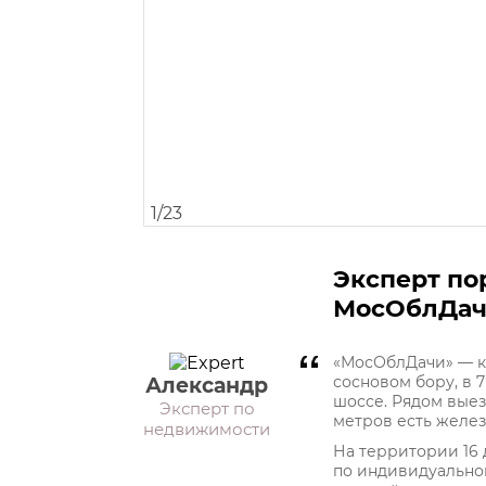
1
/
23
Эксперт по
МосОблДа
«МосОблДачи» — к
сосновом бору, в 
Александр
шоссе. Рядом выез
Эксперт по
метров есть желе
недвижимости
На территории 16
по индивидуальном