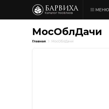
БАРВИХА
МЕН
Каталог посёлков
МосОблДачи
Главная
МосОблДачи