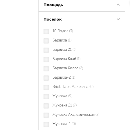
Площадь
Посёлок
10 Ярдов
(3)
Барвиха
(1)
Барвиха 21
(3)
Барвиха Клаб
(1)
Барвиха Хиллс
(2)
Барвиха-2
(1)
Brick Парк Малевича
(0)
Жуковка
(9)
Жуковка 21
(7)
Жуковка Академическая
(2)
Жуковка-1
(0)