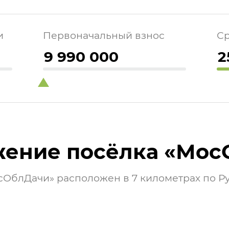
и
Первоначальный взнос
Ср
жение посёлка «Мос
сОблДачи» расположен в 7 километрах по Р