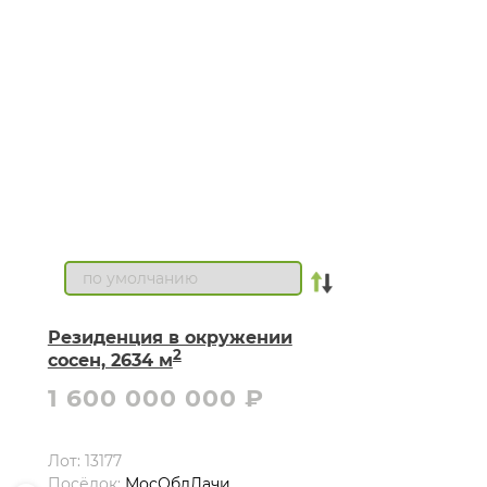
Резиденция в окружении
2
сосен, 2634 м
1 600 000 000 ₽
Лот: 13177
Посёлок:
МосОблДачи