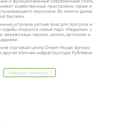
чный и функциональный современный стиль.
 имеет хозяйственные пристройки, гараж и
служивающего персонала. Во многих домах
ой бассейн.
минка устроена уютная зона для прогулок и
ах ходьбы открылся новый парк «Раздолье» с
е, веревочным парком, катком, детскими и
щадками.
шине торговый центр Dream House, фитнес-
и другая элитная инфраструктура Рублёвки.
Найдено объектов: 1