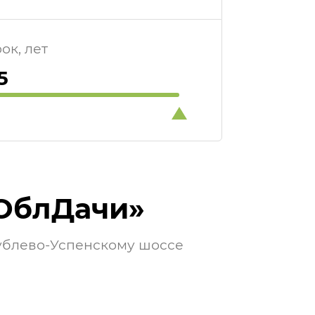
ок, лет
ОблДачи»
ублево-Успенскому шоссе