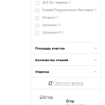
ДСК Лес, Барвиха
(2)
Усадьба Подушкинского Лесопарка
(2)
Флоранс
(1)
Шульгино
(9)
Шульгино-4
(2)
Площадь участка
Количество этажей
Отделка
Сбросить фильтр
Егор