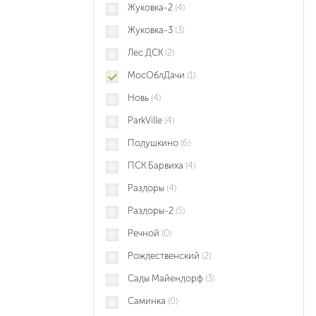
Жуковка-2
(4)
Жуковка-3
(3)
Лес ДСК
(2)
МосОблДачи
(1)
Новь
(4)
ParkVille
(4)
Подушкино
(6)
ПСК Барвиха
(4)
Раздоры
(4)
Раздоры-2
(5)
Речной
(0)
Рождественский
(2)
Сады Майендорф
(3)
Саминка
(0)