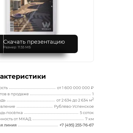
Скачать презентацию
Размер: 11.55 МБ
актеристики
ость
от 1 600 000 000 ₽
тов в продаже
1
2
адь
от 2 634 до 2 634 м
вление
Рублёво-Успенское
дь посёлка
5 соток
нность от МКАД
7 км
ая линия
+7 (495) 255-76-67