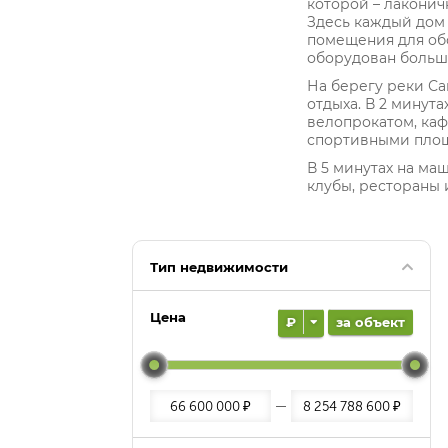
которой – лакони
Здесь каждый дом
помещения для об
оборудован больш
На берегу реки Са
отдыха. В 2 минут
велопрокатом, каф
спортивными пло
В 5 минутах на ма
клубы, рестораны 
Тип недвижимости
Цена
₽
за объект