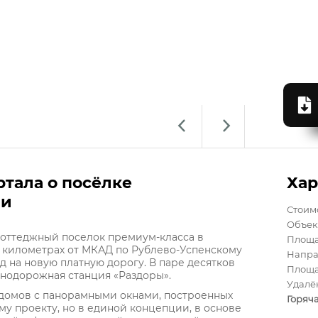
ртала о посёлке
Хар
чи
Стоим
Объек
оттеджный поселок премиум-класса в
Площ
7 километрах от МКАД по Рублево-Успенскому
Напра
д на новую платную дорогу. В паре десятков
Площа
знодорожная станция «Раздоры».
Удалё
 домов с панорамными окнами, построенных
Горяч
у проекту, но в единой концепции, в основе