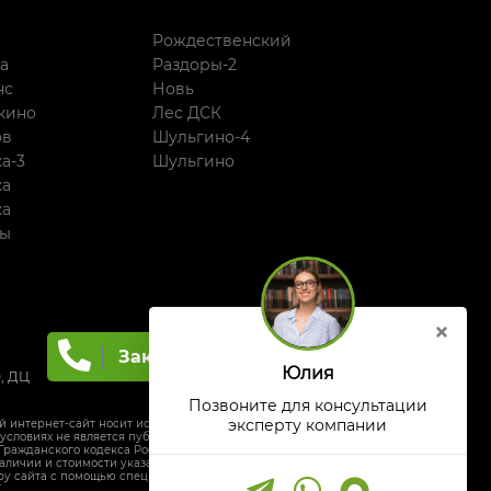
й
Рождественский
а
Раздоры-2
нс
Новь
кино
Лес ДСК
ов
Шульгино-4
а-3
Шульгино
ка
ка
ры
Заказать звонок
Юлия
, ДЦ
Позвоните для консультации
эксперту компании
й интернет-сайт носит исключительно
условиях не является публичной офертой,
 Гражданского кодекса Российской Федерации.
личии и стоимости указанных товаров и (или)
еру сайта с помощью специальной формы связи
7