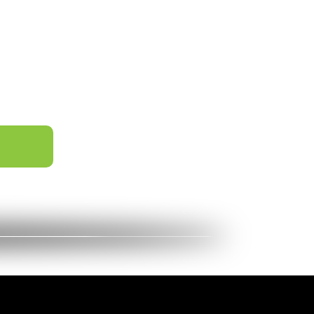
ны,
ъектов