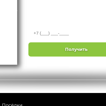
В презентации вы найдете актуальные це
Август
авторские подборки и обзоры лучших об
2026
Введите телефон
Получить
Посёлки