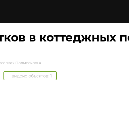
Ю
тков в коттеджных п
осёлках Подмосковья
Найдено объектов: 1