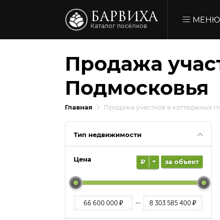
БАРВИХА
МЕН
Каталог посёлков
Продажа учас
Подмосковья
Главная
Продажа участков в коттеджных п
Тип недвижимости
Цена
₽
за объект