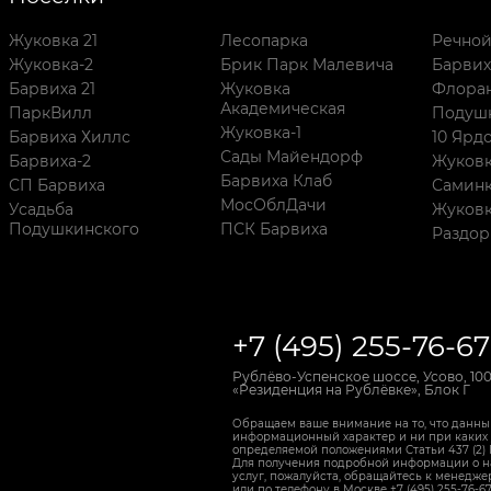
Жуковка 21
Лесопарка
Речно
Жуковка-2
Брик Парк Малевича
Барвих
Барвиха 21
Жуковка
Флора
Академическая
ПаркВилл
Подуш
Жуковка-1
Барвиха Хиллс
10 Ярд
Сады Майендорф
Барвиха-2
Жуковк
Барвиха Клаб
СП Барвиха
Самин
МосОблДачи
Усадьба
Жуков
Подушкинского
ПСК Барвиха
Раздо
+7 (495) 255-76-67
Рублёво-Успенское шоссе, Усово, 100
«Резиденция на Рублёвке», Блок Г
Обращаем ваше внимание на то, что данны
информационный характер и ни при каких 
определяемой положениями Статьи 437 (2)
Для получения подробной информации о на
услуг, пожалуйста, обращайтесь к менедж
или по телефону в Москве +7 (495) 255-76-6