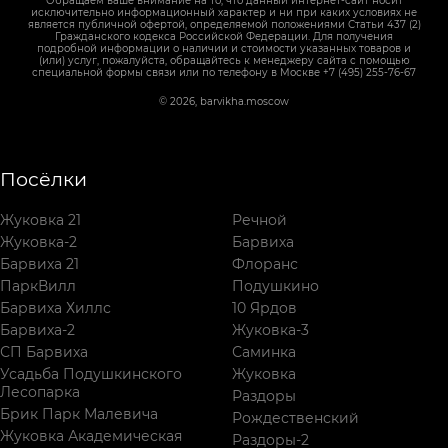
Обращаем ваше внимание на то, что данный интернет-сайт носит
исключительно информационный характер и ни при каких условиях не
является публичной офертой, определяемой положениями Статьи 437 (2)
Гражданского кодекса Российской Федерации. Для получения
подробной информации о наличии и стоимости указанных товаров и
(или) услуг, пожалуйста, обращайтесь к менеджеру сайта с помощью
специальной формы связи или по телефону в Москве +7 (495) 255-76-67
© 2026, barvikha.moscow
Посёлки
Жуковка 21
Речной
Жуковка-2
Барвиха
Барвиха 21
Флоранс
ПаркВилл
Подушкино
Барвиха Хиллс
10 Ярдов
Барвиха-2
Жуковка-3
СП Барвиха
Саминка
Усадьба Подушкинского
Жуковка
Лесопарка
Раздоры
Брик Парк Малевича
Рождественский
Жуковка Академическая
Раздоры-2