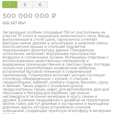
₽
$
€
500 000 000 ₽
666 667 ₽/м²
Загородный особняк площадью 750 м² расположен на
участке 37 соток в окружении живописного леса. Фасад,
выполненный в стиле шале, гармонично сочетает
фактуры камня, дерева и штукатурки, а широкие свесы
многоскатной крыши и стильная подсветка
подчеркивают архитектуру здания. Панорамное
остекление наполняет внутреннее пространство
воздухом и солнечными лучами. Интерьеры отделаны с
использованием качественных материалов и
выдержаны преимущественно в светлых тонах. Коттедж
полностью укомплектован комфортной мебелью,
встроенной бытовой техникой и современной
сантехникой. Планировка включает уютную гостиную-
столовую, объединенную с кухней, 4 спальни с
гардеробными, кабинет, комнату отдыха, бассейн, сауну
и хаммам. Также рядом с основным домом
предусмотрены гараж, навес для автомобилей, дом для
персонала и беседка для барбекю, где можно
наслаждаться теплыми вечерами в кругу семьи и
друзей. В рамках ландшафтного дизайна на территории
засеян газон, растут деревья и кустарники и вымощены
дорожки, вдоль которых установлено уличное
освещение, создающее приятную атмосферу в вечернее