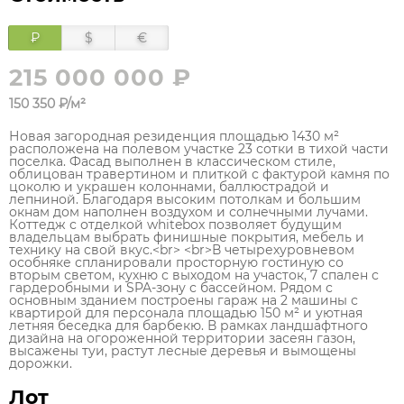
₽
$
€
215 000 000 ₽
150 350 ₽/м²
Новая загородная резиденция площадью 1430 м²
расположена на полевом участке 23 сотки в тихой части
поселка. Фасад выполнен в классическом стиле,
облицован травертином и плиткой с фактурой камня по
цоколю и украшен колоннами, баллюстрадой и
лепниной. Благодаря высоким потолкам и большим
окнам дом наполнен воздухом и солнечными лучами.
Коттедж с отделкой whitebox позволяет будущим
владельцам выбрать финишные покрытия, мебель и
технику на свой вкус.<br> <br>В четырехуровневом
особняке спланировали просторную гостиную со
вторым светом, кухню с выходом на участок, 7 спален с
гардеробными и SPA-зону с бассейном. Рядом с
основным зданием построены гараж на 2 машины с
квартирой для персонала площадью 150 м² и уютная
летняя беседка для барбекю. В рамках ландшафтного
дизайна на огороженной территории засеян газон,
высажены туи, растут лесные деревья и вымощены
дорожки.
Лот