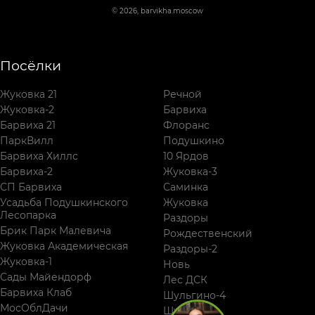
© 2026, barvikha.moscow
Посёлки
Жуковка 21
Речной
Жуковка-2
Барвиха
Барвиха 21
Флоранс
ПаркВилл
Подушкино
Барвиха Хиллс
10 Ярдов
Барвиха-2
Жуковка-3
СП Барвиха
Саминка
Усадьба Подушкинского
Жуковка
Лесопарка
Раздоры
Брик Парк Малевича
Рождественский
Жуковка Академическая
Раздоры-2
Жуковка-1
Новь
Сады Майендорф
Лес ДСК
Барвиха Клаб
Шульгино-4
МосОблДачи
Шульгино